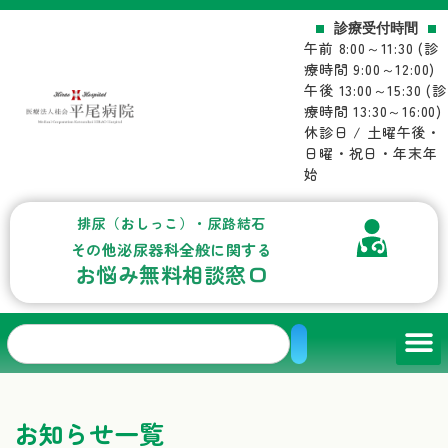
内
診療受付時間
容
午前 8:00～11:30 (診
を
療時間 9:00～12:00)
ス
午後 13:00～15:30 (診
キ
療時間 13:30～16:00)
ッ
休診日 / 土曜午後・
プ
日曜・祝日・年末年
始
排尿（おしっこ）・尿路結石
その他泌尿器科全般に関する
お悩み無料相談窓口
検
索
お知らせ一覧