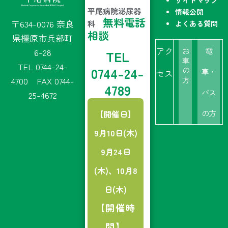
平尾病院泌尿器
情報公開
無料電話
〒634-0076 奈良
よくある質問
科
相談
県橿原市兵部町
アク
お
電
6-28
TEL
車
TEL 0744-24-
0744-24-
の
車・
セス
4700
FAX 0744-
方
4789
バス
25-4672
【開催日】
の方
9月10日(木)
9月24日
(木)、10月8
日(木)
【開催時
間】