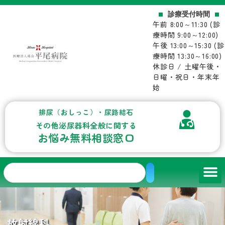
内
診療受付時間
容
午前 8:00～11:30 (診
を
療時間 9:00～12:00)
ス
午後 13:00～15:30 (診
キ
療時間 13:30～16:00)
ッ
休診日 / 土曜午後・
プ
日曜・祝日・年末年
始
排尿（おしっこ）・尿路結石
その他泌尿器科全般に関する
お悩み無料相談窓口
検
索
放射線科